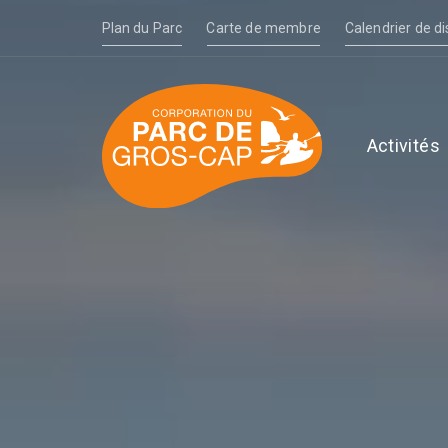
Skip
Skip
Plan du Parc
Carte de membre
Calendrier de di
links
to
content
Activités