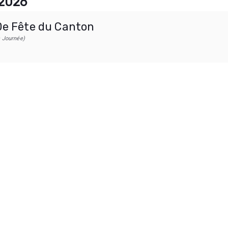
2026
0e Fête du Canton
a Journée)
Contactez-nous
 Lauréat des grands prix du
Formulaire de contact
2012), Campings et sites de