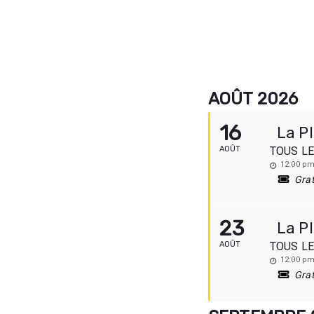
AOÛT 2026
16
La P
AOÛT
TOUS L
12:00 pm
Grat
23
La P
AOÛT
TOUS L
12:00 pm
Grat