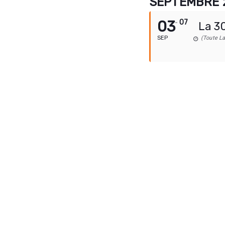
SEPTEMBRE 
03
07
La 3
SEP
(Toute L
Parc de Gros Cap
OBNL membre du Chantier de l’économie sociale,
tourisme : Écotourisme et tourisme d’aventure (