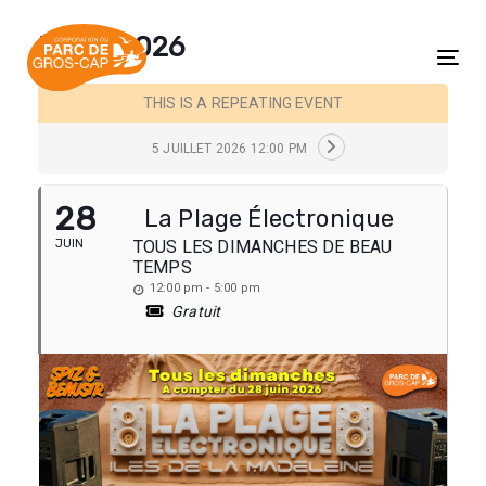
Skip
Skip
links
to
JUIN, 2026
content
Tog
THIS IS A REPEATING EVENT
5 JUILLET 2026 12:00 PM
28
La Plage Électronique
JUIN
TOUS LES DIMANCHES DE BEAU
TEMPS
12:00 pm - 5:00 pm
Gratuit