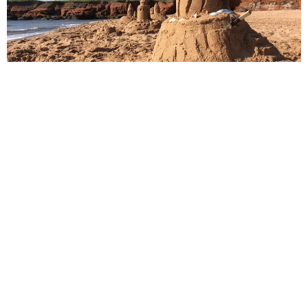
Parc de Gros Cap
OBNL membre du Chantier de l’économie sociale,
Lauréat des grands prix du tourisme : Écotourisme
et tourisme d’aventure (2012), Campings et sites
de plein air, de sport et de loisir (2013), 3e position